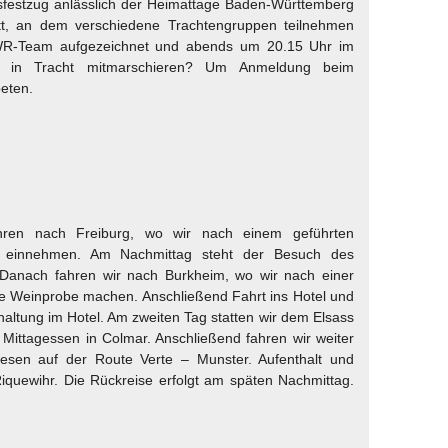
esfestzug anlässlich der Heimattage Baden-Württemberg
att, an dem verschiedene Trachtengruppen teilnehmen
WR-Team aufgezeichnet und abends um 20.15 Uhr im
e in Tracht mitmarschieren? Um Anmeldung beim
eten.
hren nach Freiburg, wo wir nach einem geführten
n einnehmen. Am Nachmittag steht der Besuch des
Danach fahren wir nach Burkheim, wo wir nach einer
ine Weinprobe machen. Anschließend Fahrt ins Hotel und
ltung im Hotel. Am zweiten Tag statten wir dem Elsass
Mittagessen in Colmar. Anschließend fahren wir weiter
gesen auf der Route Verte – Munster. Aufenthalt und
iquewihr. Die Rückreise erfolgt am späten Nachmittag.