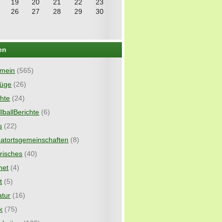
19
20
21
22
23
26
27
28
29
30
en
emein
(565)
lüge
(26)
chte
(24)
lballBerichte
(6)
s
(22)
atortsgemeinschaften
(8)
orisches
(40)
net
(4)
t
(5)
atur
(16)
k
(75)