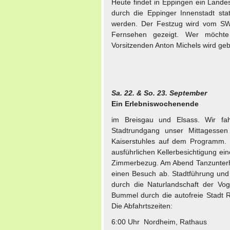
Heute findet in Eppingen ein Land
durch die Eppinger Innenstadt st
werden. Der Festzug wird vom S
Fernsehen gezeigt. Wer möcht
Vorsitzenden Anton Michels wird geb
Sa. 22. & So. 23. September
Ein Erlebniswochenende
im Breisgau und Elsass. Wir fa
Stadtrundgang unser Mittagesse
Kaiserstuhles auf dem Programm. 
ausführlichen Kellerbesichtigung e
Zimmerbezug. Am Abend Tanzunterha
einen Besuch ab. Stadtführung und 
durch die Naturlandschaft der Vo
Bummel durch die autofreie Stadt R
Die Abfahrtszeiten:
6:00 Uhr Nordheim, Rathaus