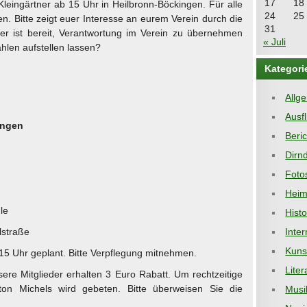
17
18
leingärtner ab 15 Uhr in Heilbronn-Böckingen. Für alle
24
25
n. Bitte zeigt euer Interesse an eurem Verein durch die
31
er ist bereit, Verantwortung im Verein zu übernehmen
« Juli
hlen aufstellen lassen?
Kategori
Allg
Ausf
ingen
Beri
Dirnd
Foto
Heim
le
Hist
lstraße
Inter
Kuns
 15 Uhr geplant. Bitte Verpflegung mitnehmen.
Liter
sere Mitglieder erhalten 3 Euro Rabatt. Um rechtzeitige
on Michels wird gebeten. Bitte überweisen Sie die
Musi