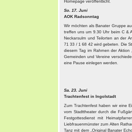
Homepage veröffentlicht.
So. 17. Juni
AOK Radsonntag
Wir möchten als Banater Gruppe au
treffen uns um 9.30 Uhr beim C & 
Neckarsulm und Teilorten an der A
71 33 / 1 68 42 wird gebeten. Die S
diesem Tag im Rahmen der Aktion ‚Na
Gemeinden und Vereine verschieden
eine Pause einlegen werden.
Sa. 23. Juni
Trachtenfest in Ingolstadt
Zum Trachtenfest haben wir eine 
vom Stadttheater durch die Fußgä
Festgottesdienst mit Heimatpfarre
Liebfrauenmünster zum Alten Rath
Tanz mit dem „Original Banater Echo