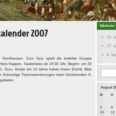
Nächste 
kalender 2007
13. J
27. J
6. S
 Nordhausen. Zum Tanz spielt die beliebte Gruppe
ans Kappes. Saaleinlass ab 19:30 Uhr, Beginn um 20
,- Euro. Kinder bis 14 Jahre haben freien Eintritt. Bitte
 frühzeitige Tischreservierungen beim Vorsitzenden A.
 gebeten.
August 2
M
D
3
4
10
11