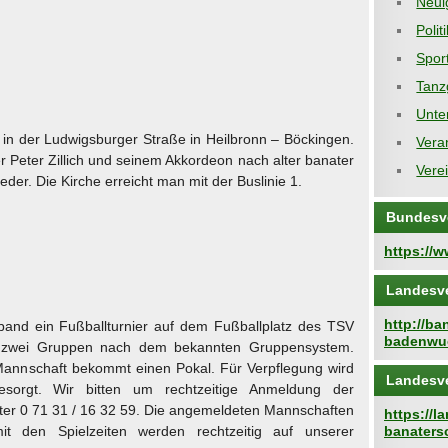
Neui
Polit
Spor
Tanz
Unte
in der Ludwigsburger Straße in Heilbronn – Böckingen.
Vera
 Peter Zillich und seinem Akkordeon nach alter banater
Vere
eder. Die Kirche erreicht man mit der Buslinie 1.
Bundesv
https://
Landesv
http://b
rband ein Fußballturnier auf dem Fußballplatz des TSV
badenwue
n zwei Gruppen nach dem bekannten Gruppensystem.
 Mannschaft bekommt einen Pokal. Für Verpflegung wird
Landesv
esorgt. Wir bitten um rechtzeitige Anmeldung der
ter 0 71 31 / 16 32 59. Die angemeldeten Mannschaften
https://
it den Spielzeiten werden rechtzeitig auf unserer
banaters