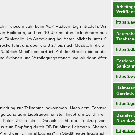
Arbeitsg
Veröffen
https://a
ch in diesem Jahr beim AOK Radsonntag mitradeln. Wir
A in Heilbronn, und um 10 Uhr mit den Teilnehmern aus
Deutsche
ral Tankstelle.Um Anmeldung bei Anton Michels unter 0
Trachte
trecke führt uns über die B 27 bis nach Mosbach, die an
https://db
türlich Mobil‘ gesperrt ist. Auf der Strecke bieten die
e Aktionen und Verpflegungsstände, wo wir dann öfter
Förderve
Sanktann
https://
Heimatso
Giselado
https://g
Einladung zur Teilnahme bekommen. Nach dem Festzug
ngerzone zum Liebfrauenmünster findet um 16 Uhr ein
Banater 
Nischba
r Peter Zillich statt. Danach zieht der Festzug vom
aus zum Empfang durch OB Dr. Alfred Lehmann. Abends
https://w
“ und dem „Primtal Express“ im Stadttheater Ingolstadt.