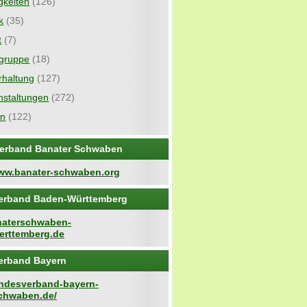
gkeiten
(126)
ik
(35)
t
(7)
gruppe
(18)
rhaltung
(127)
nstaltungen
(272)
in
(122)
erband Banater Schwaben
www.banater-schwaben.org
erband Baden-Württemberg
anaterschwaben-
rttemberg.de
erband Bayern
landesverband-bayern-
chwaben.de/