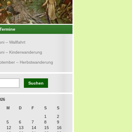
Termine
uni – Wallfahrt
uni – Kinderwanderung
eptember – Herbstwanderung
026
M
D
F
S
S
1
2
5
6
7
8
9
12
13
14
15
16