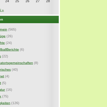
24
25
26
27
28
i »
en
emein
(565)
lüge
(26)
chte
(24)
lballBerichte
(6)
s
(22)
atortsgemeinschaften
(8)
orisches
(40)
net
(4)
t
(5)
atur
(16)
k
(75)
gkeiten
(126)