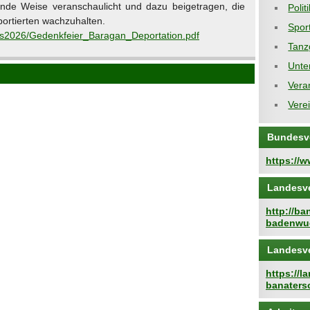
ende Weise veranschaulicht und dazu beigetragen, die
Polit
portierten wachzuhalten.
Spor
fos2026/Gedenkfeier_Baragan_Deportation.pdf
Tanz
Unte
Vera
Vere
Bundesv
https://
Landesv
http://b
badenwue
Landesv
https://
banaters