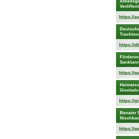
Arbeitsg
Veröffen
https://a
Deutsche
Trachte
https://db
Förderve
Sanktann
https://
Heimatso
Giselado
https://g
Banater 
Nischba
https://w