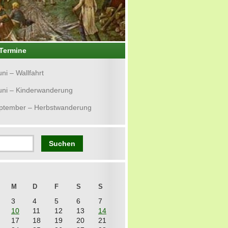
Termine
uni – Wallfahrt
uni – Kinderwanderung
eptember – Herbstwanderung
M
D
F
S
S
3
4
5
6
7
10
11
12
13
14
17
18
19
20
21