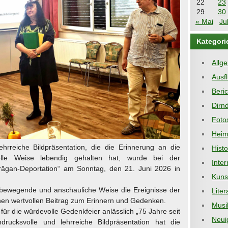
22
23
29
30
« Mai
Jul
Kategori
Allg
Ausf
Beri
Dirnd
Foto
Heim
ehrreiche Bildpräsentation, die die Erinnerung an die
Hist
olle Weise lebendig gehalten hat, wurde bei der
Inter
răgan-Deportation“ am Sonntag, den 21. Juni 2026 in
Kuns
uf bewegende und anschauliche Weise die Ereignisse der
Liter
inen wertvollen Beitrag zum Erinnern und Gedenken.
Musi
ür die würdevolle Gedenkfeier anlässlich „75 Jahre seit
Neui
drucksvolle und lehrreiche Bildpräsentation hat die