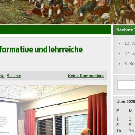
Nächste 
13. J
nformative und lehrreiche
27. J
6. S
ein
,
Berichte
Keine Kommentare
Juni 2026
M
D
1
2
8
9
15
16