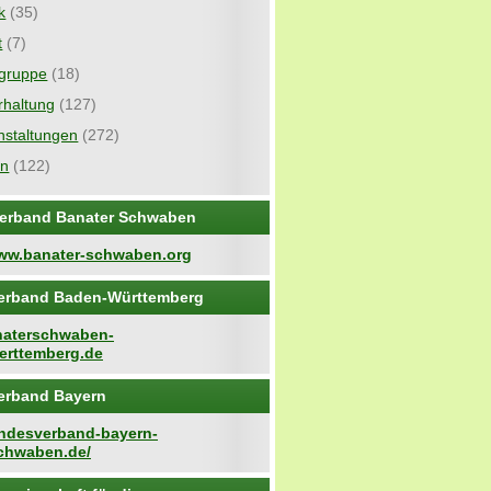
ik
(35)
t
(7)
gruppe
(18)
rhaltung
(127)
nstaltungen
(272)
in
(122)
erband Banater Schwaben
www.banater-schwaben.org
erband Baden-Württemberg
anaterschwaben-
rttemberg.de
erband Bayern
landesverband-bayern-
chwaben.de/