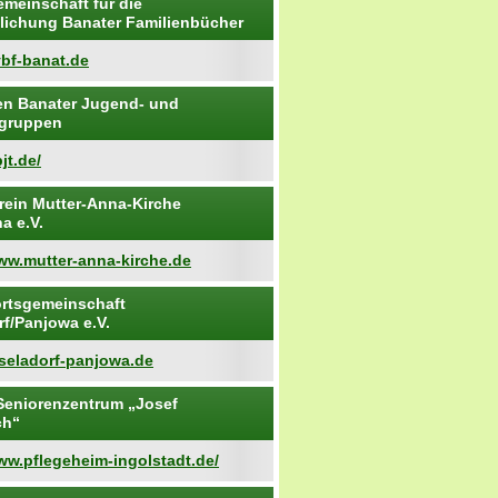
emeinschaft für die
tlichung Banater Familienbücher
vbf-banat.de
n Banater Jugend- und
ngruppen
jt.de/
rein Mutter-Anna-Kirche
a e.V.
www.mutter-anna-kirche.de
rtsgemeinschaft
rf/Panjowa e.V.
iseladorf-panjowa.de
Seniorenzentrum „Josef
ch“
ww.pflegeheim-ingolstadt.de/