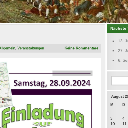
Nächste 
13. J
Allgemein
,
Veranstaltungen
Keine Kommentare
27. J
6. S
August 2
M
D
3
4
10
11