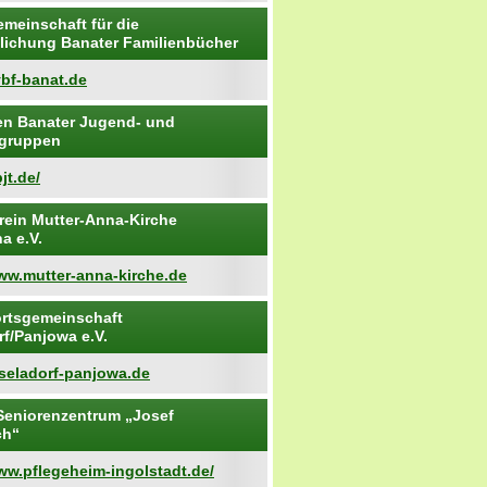
emeinschaft für die
tlichung Banater Familienbücher
vbf-banat.de
n Banater Jugend- und
ngruppen
jt.de/
rein Mutter-Anna-Kirche
a e.V.
www.mutter-anna-kirche.de
rtsgemeinschaft
rf/Panjowa e.V.
iseladorf-panjowa.de
Seniorenzentrum „Josef
ch“
ww.pflegeheim-ingolstadt.de/