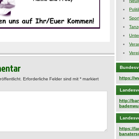
Neui
Polit
Spor
Tanz
Unte
Vera
Vere
mentar
Bundesv
https://
öffentlicht.
Erforderliche Felder sind mit
*
markiert
Landesv
http://b
badenwue
Landesv
https://
banaters