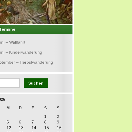
Termine
uni – Wallfahrt
uni – Kinderwanderung
eptember – Herbstwanderung
026
M
D
F
S
S
1
2
5
6
7
8
9
12
13
14
15
16