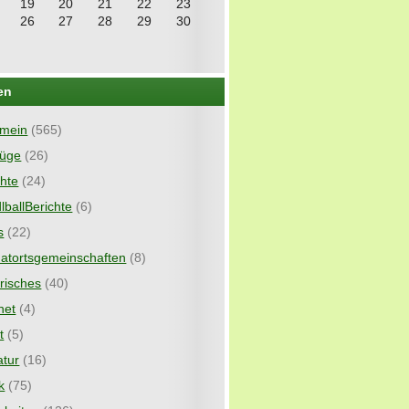
19
20
21
22
23
26
27
28
29
30
en
emein
(565)
lüge
(26)
chte
(24)
lballBerichte
(6)
s
(22)
atortsgemeinschaften
(8)
orisches
(40)
net
(4)
t
(5)
atur
(16)
k
(75)