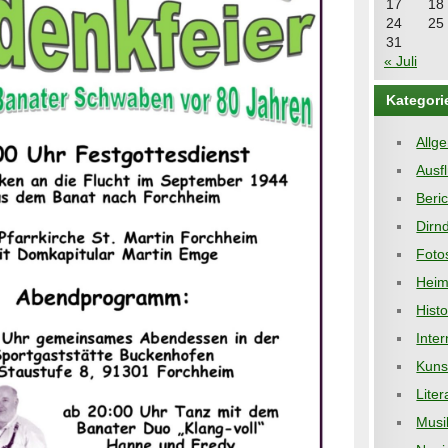
17
18
24
25
31
« Juli
Kategori
Allg
Ausf
Beri
Dirnd
Foto
Heim
Hist
Inter
Kuns
Liter
Musi