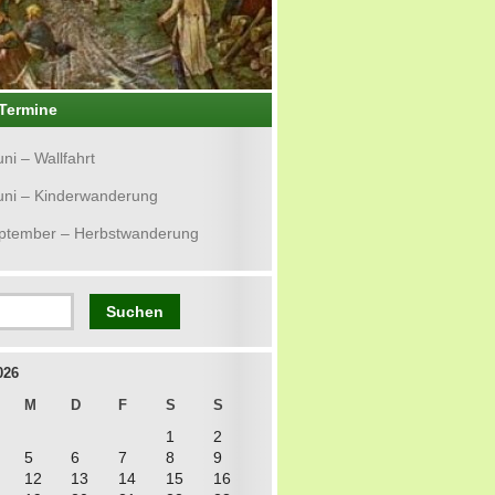
Termine
uni – Wallfahrt
uni – Kinderwanderung
eptember – Herbstwanderung
026
M
D
F
S
S
1
2
5
6
7
8
9
12
13
14
15
16