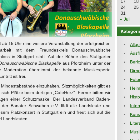
17
18
24
25
31
« Juli
Kategori
t ab 15 Uhr eine weitere Veranstaltung der erfolgreichen
Allg
arbeit mit dem Freundeskreis Donauschwäbische
Ausf
oss in Stuttgart statt. Auf der Bühne des Stuttgarter
Beri
 Donauschwäbische Blaskapelle
aus Pforzheim unter der
e Moderation übernimmt der bekannte Musikexperte
Dirnd
tritt ist frei.
Foto
Mindestabstände einzuhalten. Sitzmöglichkeiten gibt es
Heim
 sich Plätze beim dortigen „CafeHerz“. Ferner bitten wir
Hist
agen einer Schutzmaske. Der Landesverband Baden-
der Banater Schwaben e.V. lädt alle Landsleute und
Inter
sem Platzkonzert in Stuttgart ein und freut sich auf die
Kuns
d Landsleuten.
Liter
Musi