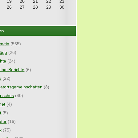
19
20
21
22
23
26
27
28
29
30
en
emein
(565)
lüge
(26)
chte
(24)
lballBerichte
(6)
s
(22)
atortsgemeinschaften
(8)
orisches
(40)
net
(4)
t
(5)
atur
(16)
k
(75)