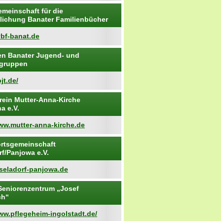
emeinschaft für die
tlichung Banater Familienbücher
vbf-banat.de
n Banater Jugend- und
ngruppen
jt.de/
rein Mutter-Anna-Kirche
a e.V.
www.mutter-anna-kirche.de
rtsgemeinschaft
rf/Panjowa e.V.
iseladorf-panjowa.de
Seniorenzentrum „Josef
ch“
ww.pflegeheim-ingolstadt.de/