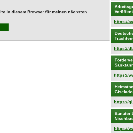
Arbeitsg
Veröffen
te in diesem Browser für meinen nächsten
https://a
Deutsche
Trachte
https://db
Förderve
Sanktann
https://
Heimatso
Giselado
https://g
Banater 
Nischba
https://w