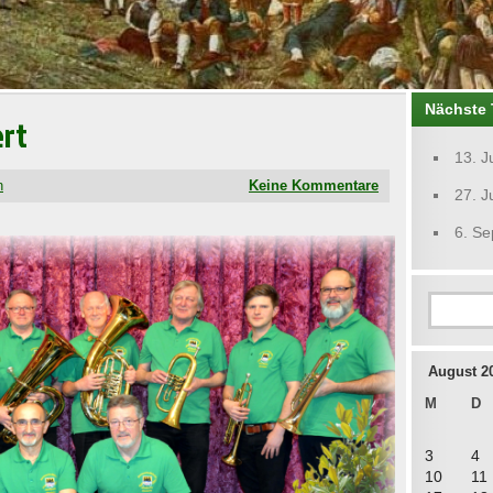
Nächste 
ert
13. J
n
Keine Kommentare
27. J
6. S
August 2
M
D
3
4
10
11