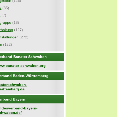
gkeiten
(126)
ik
(35)
t
(7)
gruppe
(18)
rhaltung
(127)
nstaltungen
(272)
in
(122)
erband Banater Schwaben
www.banater-schwaben.org
erband Baden-Württemberg
anaterschwaben-
rttemberg.de
erband Bayern
landesverband-bayern-
chwaben.de/