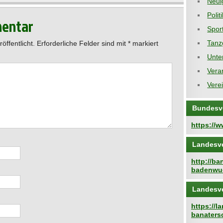
Neui
Polit
mentar
Spor
Tanz
öffentlicht.
Erforderliche Felder sind mit
*
markiert
Unte
Vera
Vere
Bundesv
https://
Landesv
http://b
badenwue
Landesv
https://
banaters